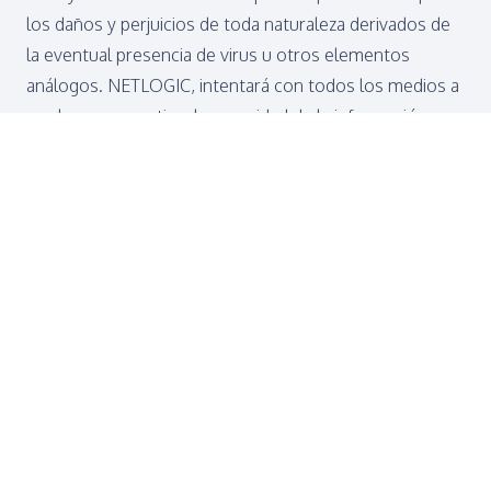
los daños y perjuicios de toda naturaleza derivados de
la eventual presencia de virus u otros elementos
análogos. NETLOGIC, intentará con todos los medios a
su alcance garantizar la seguridad de la información
facilitada por los usuarios. No obstante, como es por
todos conocido, la seguridad en el entorno de Internet
no puede ser garantizada en su totalidad, en ningún
momento.
NETLOGIC
utiliza cookies o archivos similares en
cualquier tipo de utilización del portal. No obstante, las
cookies utilizadas se asocian únicamente con usuarios
anónimos y sus terminales, sin proporcionar
referencias que permitan deducir datos personales del
usuario. Tienen por objetivo simplificar su uso de la web
quierounordenador.com, , así como sus subdominios y