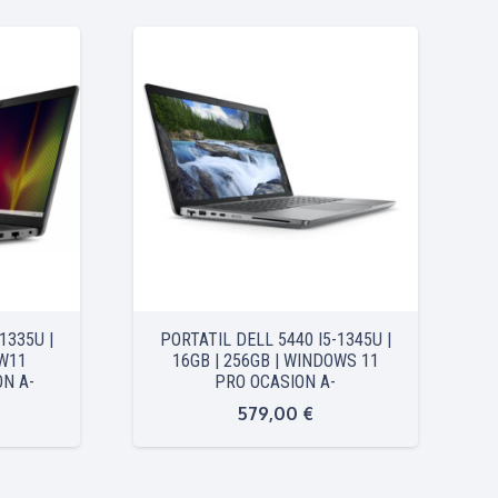
1335U |
PORTATIL DELL 5440 I5-1345U |
 W11
16GB | 256GB | WINDOWS 11
N A-
PRO OCASION A-
579,00
€