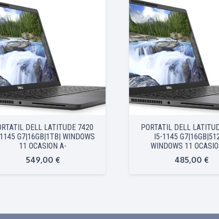
RTATIL DELL LATITUDE 7420
PORTATIL DELL LATITU
-1145 G7|16GB|1TB| WINDOWS
I5-1145 G7|16GB|51
11 OCASION A-
WINDOWS 11 OCASIO
549,00
€
485,00
€