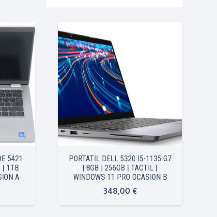
DE 5421
PORTATIL DELL 5320 I5-1135 G7
 | 1TB
| 8GB | 256GB | TACTIL |
ION A-
WINDOWS 11 PRO OCASION B
348,00
€