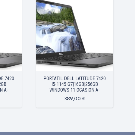
DE 7420
PORTATIL DELL LATITUDE 7420
2GB
I5-1145 G7|16GB|256GB
N A-
WINDOWS 11 OCASION A-
389,00
€