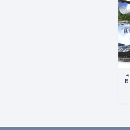
PO
I5