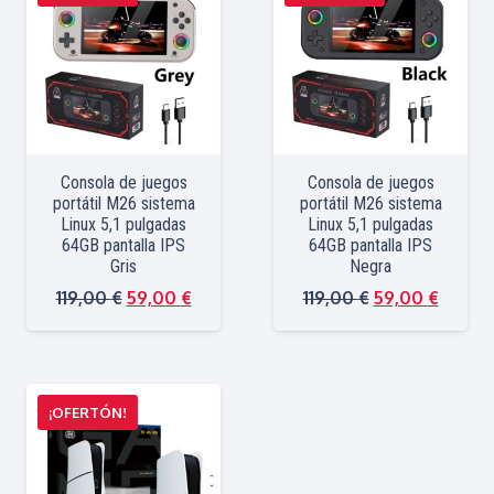
Consola de juegos
Consola de juegos
portátil M26 sistema
portátil M26 sistema
Linux 5,1 pulgadas
Linux 5,1 pulgadas
64GB pantalla IPS
64GB pantalla IPS
Gris
Negra
El
El
El
El
119,00
€
59,00
€
119,00
€
59,00
€
precio
precio
precio
precio
original
actual
original
actual
era:
es:
era:
es:
¡OFERTÓN!
119,00 €.
59,00 €.
119,00 €.
59,00 