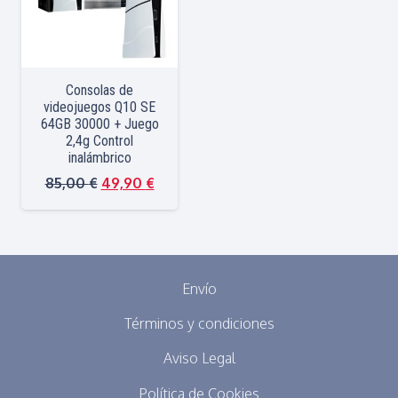
Consolas de
videojuegos Q10 SE
64GB 30000 + Juego
2,4g Control
inalámbrico
El
El
85,00
€
49,90
€
precio
precio
original
actual
era:
es:
85,00 €.
49,90 €.
Envío
Términos y condiciones
Aviso Legal
Política de Cookies