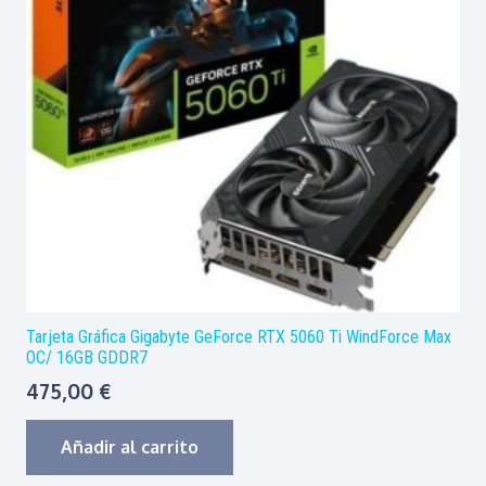
Tarjeta Gráfica Gigabyte GeForce RTX 5060 Ti WindForce Max
OC/ 16GB GDDR7
475,00
€
Añadir al carrito