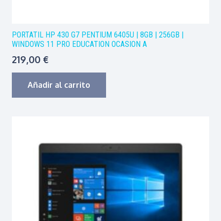
PORTATIL HP 430 G7 PENTIUM 6405U | 8GB | 256GB |
WINDOWS 11 PRO EDUCATION OCASION A
219,00
€
Añadir al carrito