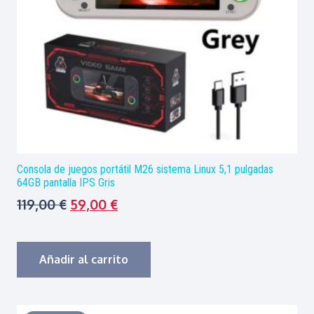
Consola de juegos portátil M26 sistema Linux 5,1 pulgadas
64GB pantalla IPS Gris
El
El
119,00
€
59,00
€
precio
precio
original
actual
era:
es:
Añadir al carrito
119,00 €.
59,00 €.