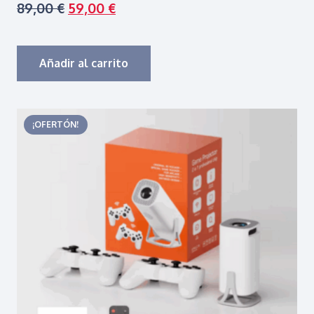
El
El
89,00
€
59,00
€
precio
precio
original
actual
era:
es:
Añadir al carrito
89,00 €.
59,00 €.
¡OFERTÓN!