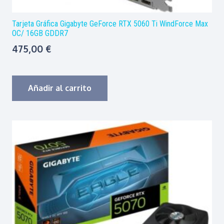
Tarjeta Gráfica Gigabyte GeForce RTX 5060 Ti WindForce Max
OC/ 16GB GDDR7
475,00
€
Añadir al carrito