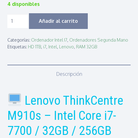
4 disponibles
LENOVO
Añadir al carrito
M910S
SFF
Categorías:
Ordenador Intel I7
,
Ordenadores Segunda Mano
I7-
Etiquetas:
HD 1TB
,
i7
,
Intel
,
Lenovo
,
RAM 32GB
7700T|32GB
|256GB
SSD|
Descripción
W11P
OCASION
cantidad
Lenovo ThinkCentre
M910s – Intel Core i7-
7700 / 32GB / 256GB