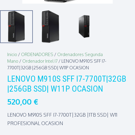
Inicio
/
ORDENADORES
/
Ordenadores Segunda
Mano
/
Ordenador Intel I7
/ LENOVO M910S SFF I7-
7700T|32GB |256GB SSD| W11P OCASION
LENOVO M910S SFF I7-7700T|32GB
|256GB SSD| W11P OCASION
520,00
€
LENOVO M910S SFF I7-7700T|32GB |1TB SSD| W11
PROFESIONAL OCASION