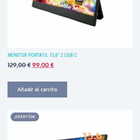
MONITOR PORTATIL 15,6″ 2 USB C
El
El
129,00
€
99,00
€
precio
precio
original
actual
era:
es:
Añadir al carrito
129,00 €.
99,00 €.
¡OFERTÓN!