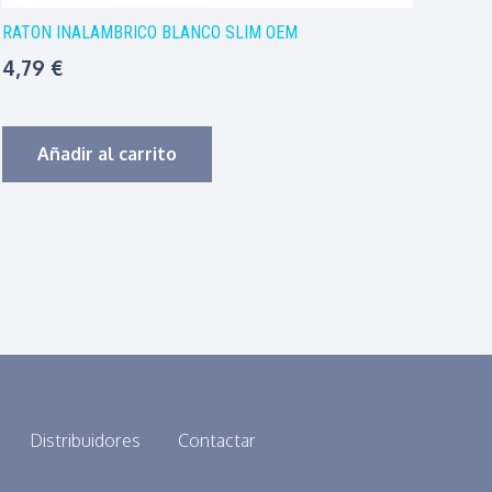
RATON INALAMBRICO BLANCO SLIM OEM
4,79
€
Añadir al carrito
Distribuidores
Contactar