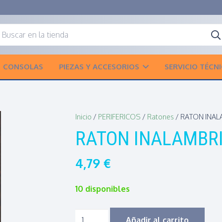
CONSOLAS
PIEZAS Y ACCESORIOS
SERVICIO TÉCN
Inicio
/
PERIFERICOS
/
Ratones
/ RATON INAL
RATON INALAMBRI
4,79
€
10 disponibles
RATON
Añadir al carrito