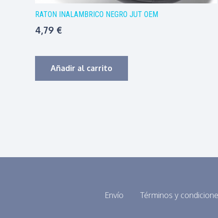
RATON INALAMBRICO NEGRO JUT OEM
4,79
€
Añadir al carrito
Envío
Términos y condicion