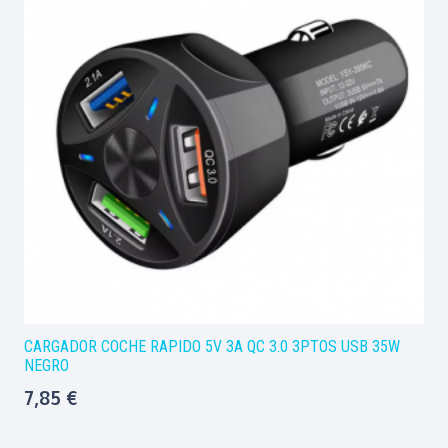
CARGADOR COCHE RAPIDO 5V 3A QC 3.0 3PTOS USB 35W
NEGRO
7,85
€