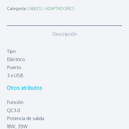
RAPIDO
Categoría:
CABLES / ADAPTADORES
5V
3A
QC
Descripción
3.0
3PTOS
Tipo
USB
Eléctrico
35W
Puerto
BLANCO
3 x USB
cantidad
Otros atributos
Función
QC3.0
Potencia de salida
18W, 35W