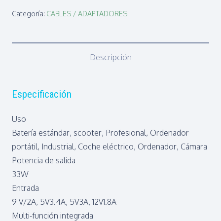
coche
Categoría:
CABLES / ADAPTADORES
Qc3.0
de
33W,
Descripción
Pd,
carga
rápida,
Especificación
2USB
+
Uso
C
Batería estándar, scooter, Profesional, Ordenador
Blanco
portátil, Industrial, Coche eléctrico, Ordenador, Cámara
cantidad
Potencia de salida
33W
Entrada
9 V/2A, 5V3.4A, 5V3A, 12V1.8A
Multi-función integrada