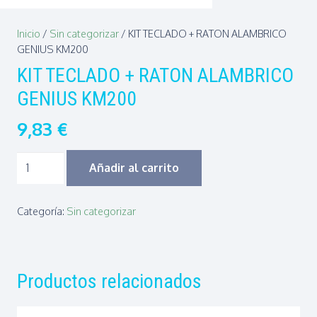
Inicio
/
Sin categorizar
/ KIT TECLADO + RATON ALAMBRICO
GENIUS KM200
KIT TECLADO + RATON ALAMBRICO
GENIUS KM200
9,83
€
KIT
Añadir al carrito
TECLADO
+
Categoría:
Sin categorizar
RATON
ALAMBRICO
GENIUS
Productos relacionados
KM200
cantidad