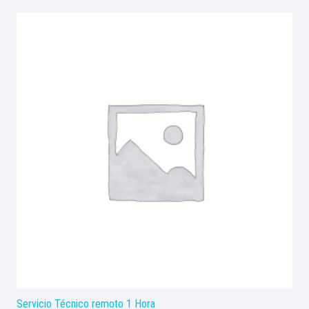
1.9Ghz
4GB
RAM
320gb
12"
W10
Ocasion
cantidad
Servicio Técnico remoto 1 Hora