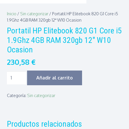
Inicio
/
Sin categorizar
/ Portatil HP Elitebook 820 G1 Core i5
1.9Ghz 4GB RAM 320gb 12″ W10 Ocasion
Portatil HP Elitebook 820 G1 Core i5
1.9Ghz 4GB RAM 320gb 12″ W10
Ocasion
230,58
€
Portatil
Añadir al carrito
HP
Elitebook
Categoría:
Sin categorizar
820
G1
Core
Productos relacionados
i5